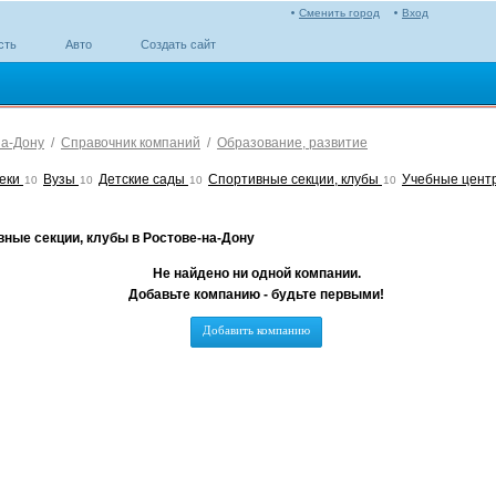
Сменить город
Вход
сть
Авто
Создать сайт
на-Дону
/
Справочник компаний
/
Образование, развитие
еки
Вузы
Детские сады
Спортивные секции, клубы
Учебные цен
10
10
10
10
ные секции, клубы в Ростове-на-Дону
Не найдено ни одной компании.
Добавьте компанию - будьте первыми!
Добавить компанию