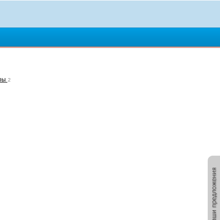
тры
2